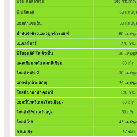
พีจีพี คอลลาเจน
100 กรัม/กระ
พี-พลัสเอส
60 แคปซู
แอสต้าแซนธิน
30 แคปซู
น้ำมันรำข้าวและจมูกข้าว 48 พี
60 แคปซู
เนเจอร์ อาร์
270 กรัม
พีจีแอนด์พี โค คิวเท็น
30 แคปซู
แคลเซียม พลัส แมกนีเซียม
60 เม็ด
โกลด์ เบต้า-จี
30 แคปซู
แกซซ์ (กล้วยสกัด)
30 แคปซู
โกลด์ บานาน่า คอฟฟี่
120 กรัม
แอคมี่นิวตริเทค (โครเมียม)
60 เม็ด
โกลด์ เฮิร์ป แคร์ (สบู่)
80 กรัม
โกลด์ โปร
45 แคปซู
กาแฟ S+
17 ซอง